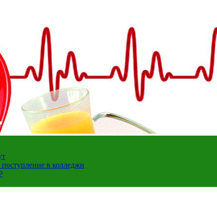
ут
а поступление в колледжи
Р