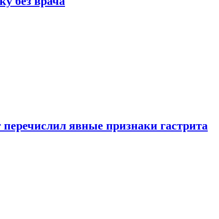
ку без врача
вт перечислил явные признаки гастрита