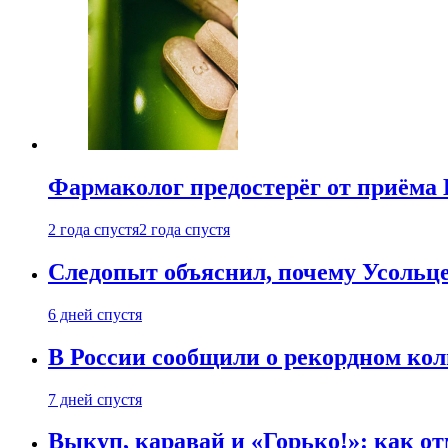
Фармаколог предостерёг от приёма 
2 года спустя
2 года спустя
Следопыт объяснил, почему Усольце
6 дней спустя
В России сообщили о рекордном кол
7 дней спустя
Выкуп, каравай и «Горько!»: как о