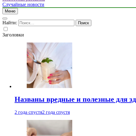
Случайные новости
Меню
Найти:
Заголовки
Названы вредные и полезные для з
2 года спустя
2 года спустя