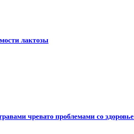
мости лактозы
травами чревато проблемами со здоровь