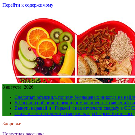
Перейти к содержимому
8 августа, 2026
Следопыт объяснил, почему Усольцевых никогда не найд
В России сообщили о рекордном количестве заявлений н
Выкуп, каравай и «Горько!»: как отмечали свадьбу в ССС
Стала известна причина смерти актера Сергея Ясинского
Здоровье
Новостная рассылка