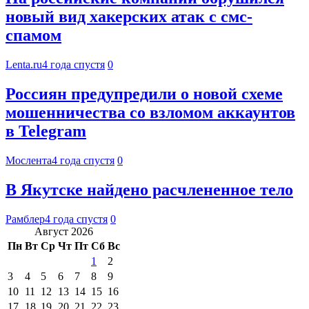
новый вид хакерских атак с смс-
спамом
Lenta.ru
4 года спустя
0
Россиян предупредили о новой схеме
мошенничества со взломом аккаунтов
в Telegram
Мослента
4 года спустя
0
В Якутске найдено расчлененное тело
Рамблер
4 года спустя
0
Август 2026
Пн
Вт
Ср
Чт
Пт
Сб
Вс
1
2
3
4
5
6
7
8
9
10
11
12
13
14
15
16
17
18
19
20
21
22
23