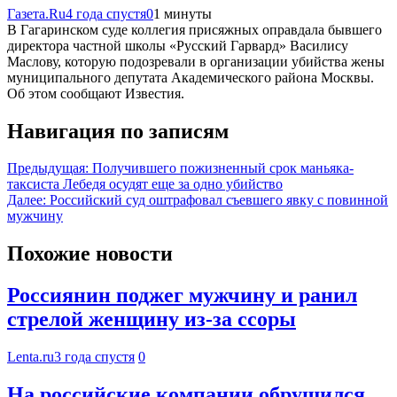
Газета.Ru
4 года спустя
0
1 минуты
В Гагаринском суде коллегия присяжных оправдала бывшего
директора частной школы «Русский Гарвард» Василису
Маслову, которую подозревали в организации убийства жены
муниципального депутата Академического района Москвы.
Об этом сообщают Известия.
Навигация по записям
Предыдущая:
Получившего пожизненный срок маньяка-
таксиста Лебедя осудят еще за одно убийство
Далее:
Российский суд оштрафовал съевшего явку с повинной
мужчину
Похожие новости
Россиянин поджег мужчину и ранил
стрелой женщину из-за ссоры
Lenta.ru
3 года спустя
0
На российские компании обрушился