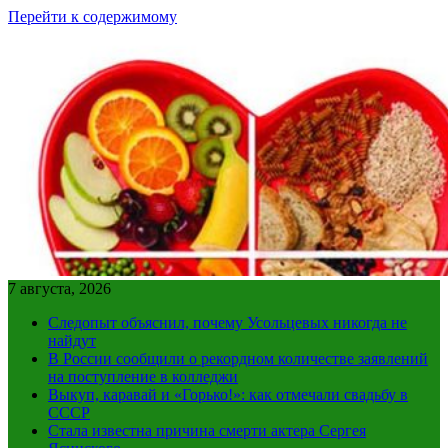
Перейти к содержимому
7 августа, 2026
Следопыт объяснил, почему Усольцевых никогда не
найдут
В России сообщили о рекордном количестве заявлений
на поступление в колледжи
Выкуп, каравай и «Горько!»: как отмечали свадьбу в
СССР
Стала известна причина смерти актера Сергея