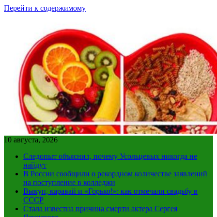
Перейти к содержимому
10 августа, 2026
Следопыт объяснил, почему Усольцевых никогда не
найдут
В России сообщили о рекордном количестве заявлений
на поступление в колледжи
Выкуп, каравай и «Горько!»: как отмечали свадьбу в
СССР
Стала известна причина смерти актера Сергея