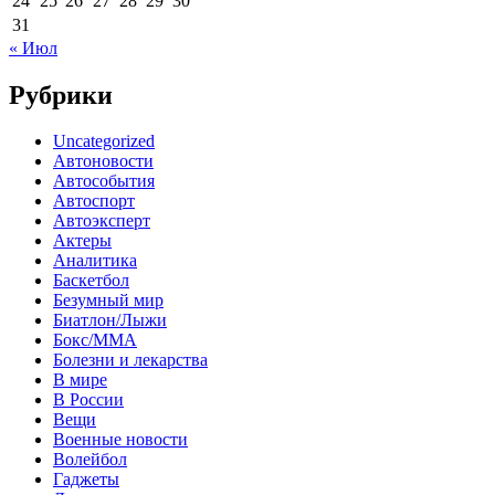
24
25
26
27
28
29
30
31
« Июл
Рубрики
Uncategorized
Автоновости
Автособытия
Автоспорт
Автоэксперт
Актеры
Аналитика
Баскетбол
Безумный мир
Биатлон/Лыжи
Бокс/MMA
Болезни и лекарства
В мире
В России
Вещи
Военные новости
Волейбол
Гаджеты