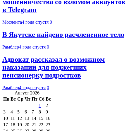
мошенничества со взломом аккаунтов
в Telegram
Мослента
4 года спустя
0
В Якутске найдено расчлененное тело
Рамблер
4 года спустя
0
Адвокат рассказал о возможном
наказании для поджегших
пенсионерку подростков
Рамблер
4 года спустя
0
Август 2026
Пн
Вт
Ср
Чт
Пт
Сб
Вс
1
2
3
4
5
6
7
8
9
10
11
12
13
14
15
16
17
18
19
20
21
22
23