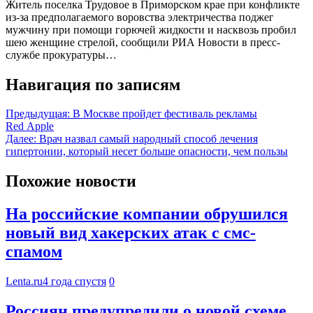
Житель поселка Трудовое в Приморском крае при конфликте
из-за предполагаемого воровства электричества поджег
мужчину при помощи горючей жидкости и насквозь пробил
шею женщине стрелой, сообщили РИА Новости в пресс-
службе прокуратуры…
Навигация по записям
Предыдущая:
В Москве пройдет фестиваль рекламы
Red Apple
Далее:
Врач назвал самый народный способ лечения
гипертонии, который несет больше опасности, чем пользы
Похожие новости
На российские компании обрушился
новый вид хакерских атак с смс-
спамом
Lenta.ru
4 года спустя
0
Россиян предупредили о новой схеме