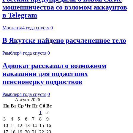
мошенничества со взломом аккаунтов
в Telegram
Мослента
4 года спустя
0
В Якутске найдено расчлененное тело
Рамблер
4 года спустя
0
Адвокат рассказал о возможном
наказании для поджегших
пенсионерку подростков
Рамблер
4 года спустя
0
Август 2026
Пн
Вт
Ср
Чт
Пт
Сб
Вс
1
2
3
4
5
6
7
8
9
10
11
12
13
14
15
16
17
18
19
20
21
22
23