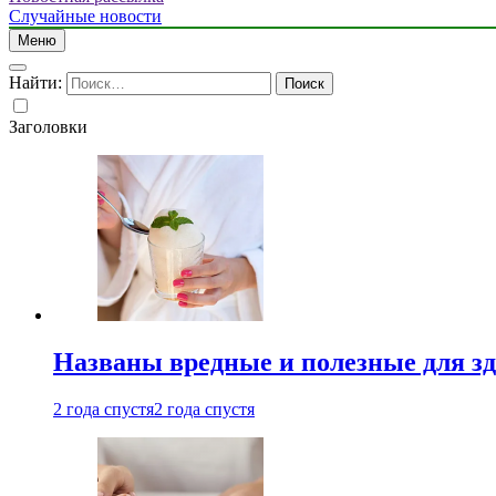
Случайные новости
Меню
Найти:
Заголовки
Названы вредные и полезные для з
2 года спустя
2 года спустя