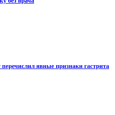
ку без врача
вт перечислил явные признаки гастрита