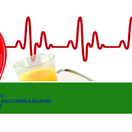
ут
а поступление в колледжи
Р