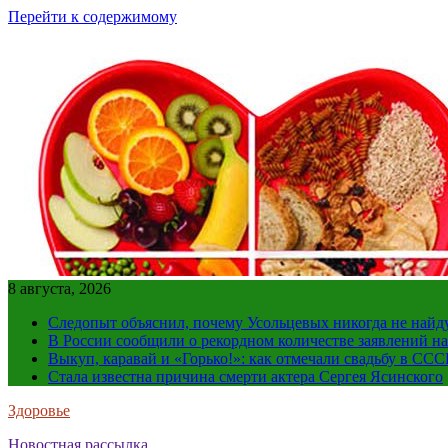
Перейти к содержимому
8 августа, 2026
Следопыт объяснил, почему Усольцевых никогда не найд
В России сообщили о рекордном количестве заявлений н
Выкуп, каравай и «Горько!»: как отмечали свадьбу в ССС
Стала известна причина смерти актера Сергея Ясинского
Здоровье
Новостная рассылка