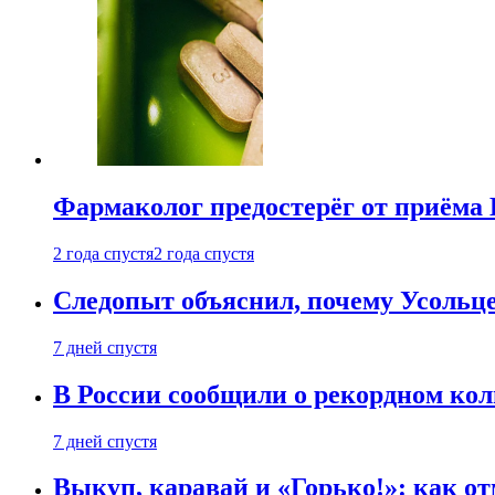
Фармаколог предостерёг от приёма 
2 года спустя
2 года спустя
Следопыт объяснил, почему Усольце
7 дней спустя
В России сообщили о рекордном кол
7 дней спустя
Выкуп, каравай и «Горько!»: как о