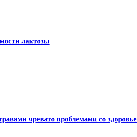
мости лактозы
травами чревато проблемами со здоровь