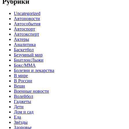
Рубрики
Uncategorized
Автоновости
Автособытия
Автоспорт
Автоэксперт
Актеры
Аналитика
Баскетбол
Безумный мир
Биатлон/Лыжи
Бокс/MMA
Болезни и лекарства
В мире
В России
Вещи
Военные новости
Волейбол
Гаджеты
Дети
Дом и сад
Еда
Звёзды
Здоровье