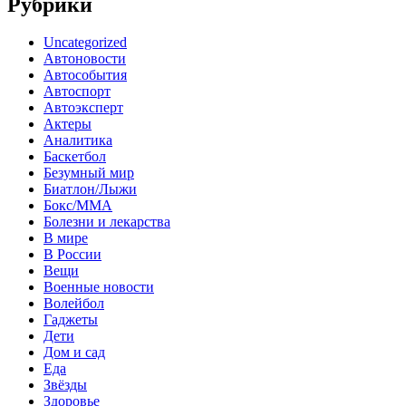
Рубрики
Uncategorized
Автоновости
Автособытия
Автоспорт
Автоэксперт
Актеры
Аналитика
Баскетбол
Безумный мир
Биатлон/Лыжи
Бокс/MMA
Болезни и лекарства
В мире
В России
Вещи
Военные новости
Волейбол
Гаджеты
Дети
Дом и сад
Еда
Звёзды
Здоровье