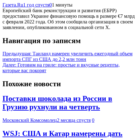
Газета.Ru
1 год спустя
0
1 минуты
Европейский банк реконструкции и развития (ЕБРР)
предоставил Украине финансовую помощь в размере €7 млрд
с февраля 2022 года. Об этом сообщила организация в своем
заявлении, опубликованном в социальной сети X.
Навигация по записям
Предыдущая:
Таиланд намерен увеличить ежегодный объем
импорта СПГ из США до 2,2 млн тонн
Далее:
Готовим на гриле: простые и вкусные рецепты,
которые вас покорят
Похожие новости
Поставки шоколада из России в
Грузию рухнули на четверть
Московский Комсомолец
2 месяца спустя
0
WSJ: США и Катар намерены дать