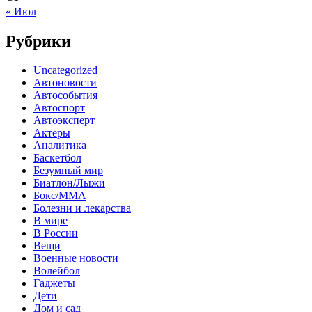
« Июл
Рубрики
Uncategorized
Автоновости
Автособытия
Автоспорт
Автоэксперт
Актеры
Аналитика
Баскетбол
Безумный мир
Биатлон/Лыжи
Бокс/MMA
Болезни и лекарства
В мире
В России
Вещи
Военные новости
Волейбол
Гаджеты
Дети
Дом и сад