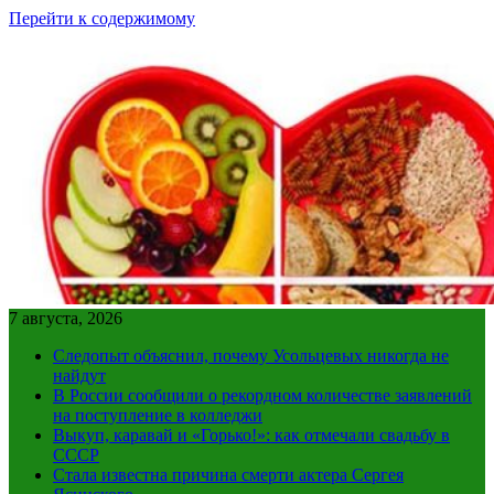
Перейти к содержимому
7 августа, 2026
Следопыт объяснил, почему Усольцевых никогда не
найдут
В России сообщили о рекордном количестве заявлений
на поступление в колледжи
Выкуп, каравай и «Горько!»: как отмечали свадьбу в
СССР
Стала известна причина смерти актера Сергея