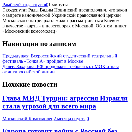
Рамблер
2 года спустя
0
1 минуты
Экс-депутат Рады Вадим Новинский предположил, что закон
о запрете канонической Украинской православной церкви
Московского патриархата может рассматриваться Киевом
в качестве «карты» в переговорах с Москвой. Об этом пишет
«Московский комсомолец».
Навигация по записям
Предыдущая:
Всероссийский студенческий театральный
фестиваль «Точка А» пройдет в Москве
Далее:
Захарова: РФ продолжит требовать от МОК отказа
от антироссийской линии
Похожие новости
Глава МИД Турции: агрессия Израиля
стала угрозой для всего мира
Московский Комсомолец
2 месяца спустя
0
Европа готовит войну с Россией без