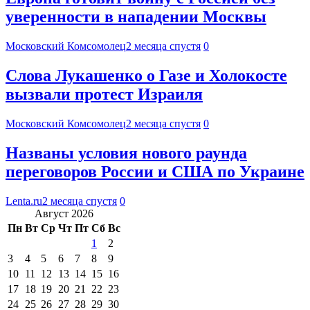
уверенности в нападении Москвы
Московский Комсомолец
2 месяца спустя
0
Слова Лукашенко о Газе и Холокосте
вызвали протест Израиля
Московский Комсомолец
2 месяца спустя
0
Названы условия нового раунда
переговоров России и США по Украине
Lenta.ru
2 месяца спустя
0
Август 2026
Пн
Вт
Ср
Чт
Пт
Сб
Вс
1
2
3
4
5
6
7
8
9
10
11
12
13
14
15
16
17
18
19
20
21
22
23
24
25
26
27
28
29
30