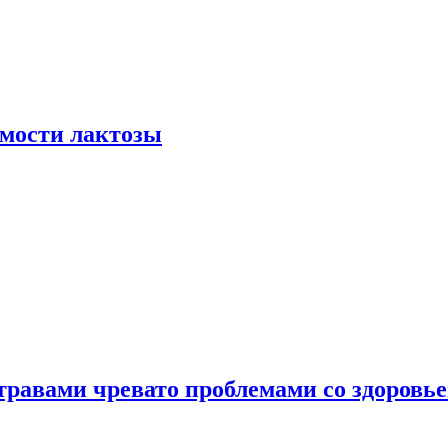
мости лактозы
травами чревато проблемами со здоровь