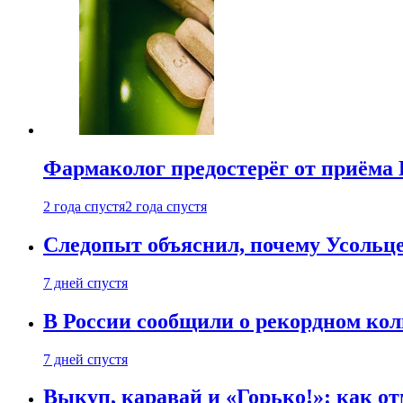
Фармаколог предостерёг от приёма 
2 года спустя
2 года спустя
Следопыт объяснил, почему Усольце
7 дней спустя
В России сообщили о рекордном кол
7 дней спустя
Выкуп, каравай и «Горько!»: как о