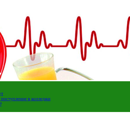
ут
а поступление в колледжи
Р