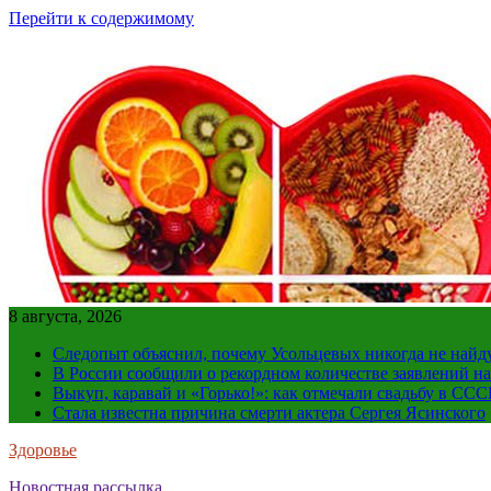
Перейти к содержимому
8 августа, 2026
Следопыт объяснил, почему Усольцевых никогда не найд
В России сообщили о рекордном количестве заявлений н
Выкуп, каравай и «Горько!»: как отмечали свадьбу в ССС
Стала известна причина смерти актера Сергея Ясинского
Здоровье
Новостная рассылка