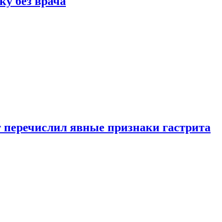
ку без врача
вт перечислил явные признаки гастрита