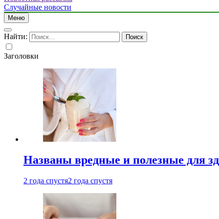
Случайные новости
Меню
Найти:
Заголовки
Названы вредные и полезные для з
2 года спустя
2 года спустя