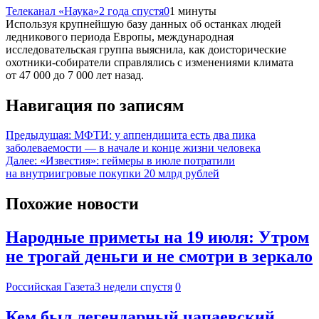
Телеканал «Наука»
2 года спустя
0
1 минуты
Используя крупнейшую базу данных об останках людей
ледникового периода Европы, международная
исследовательская группа выяснила, как доисторические
охотники-собиратели справлялись с изменениями климата
от 47 000 до 7 000 лет назад.
Навигация по записям
Предыдущая:
МФТИ: у аппендицита есть два пика
заболеваемости — в начале и конце жизни человека
Далее:
«Известия»: геймеры в июле потратили
на внутриигровые покупки 20 млрд рублей
Похожие новости
Народные приметы на 19 июля: Утром
не трогай деньги и не смотри в зеркало
Российская Газета
3 недели спустя
0
Кем был легендарный чапаевский