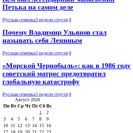
Петька на самом деле
Русская семерка
3 недели спустя
0
Почему Владимир Ульянов стал
называть себя Лениным
Русская семерка
3 недели спустя
0
«Морской Чернобыль»: как в 1986 году
советский матрос предотвратил
глобальную катастрофу
Русская семерка
3 недели спустя
0
Август 2026
Пн
Вт
Ср
Чт
Пт
Сб
Вс
1
2
3
4
5
6
7
8
9
10
11
12
13
14
15
16
17
18
19
20
21
22
23