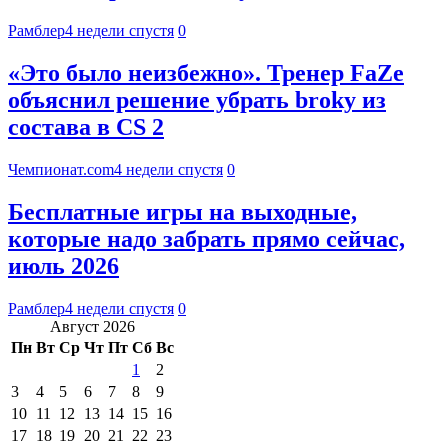
Рамблер
4 недели спустя
0
«Это было неизбежно». Тренер FaZe
объяснил решение убрать broky из
состава в CS 2
Чемпионат.com
4 недели спустя
0
Бесплатные игры на выходные,
которые надо забрать прямо сейчас,
июль 2026
Рамблер
4 недели спустя
0
Август 2026
Пн
Вт
Ср
Чт
Пт
Сб
Вс
1
2
3
4
5
6
7
8
9
10
11
12
13
14
15
16
17
18
19
20
21
22
23