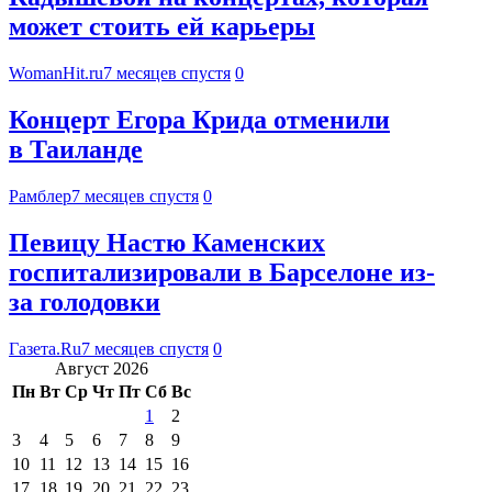
может стоить ей карьеры
WomanHit.ru
7 месяцев спустя
0
Концерт Егора Крида отменили
в Таиланде
Рамблер
7 месяцев спустя
0
Певицу Настю Каменских
госпитализировали в Барселоне из-
за голодовки
Газета.Ru
7 месяцев спустя
0
Август 2026
Пн
Вт
Ср
Чт
Пт
Сб
Вс
1
2
3
4
5
6
7
8
9
10
11
12
13
14
15
16
17
18
19
20
21
22
23