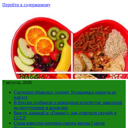
Перейти к содержимому
7 августа, 2026
Следопыт объяснил, почему Усольцевых никогда не
найдут
В России сообщили о рекордном количестве заявлений
на поступление в колледжи
Выкуп, каравай и «Горько!»: как отмечали свадьбу в
СССР
Стала известна причина смерти актера Сергея