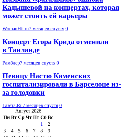
Кадышевой на концертах, которая
может стоить ей карьеры
WomanHit.ru
7 месяцев спустя
0
Концерт Егора Крида отменили
в Таиланде
Рамблер
7 месяцев спустя
0
Певицу Настю Каменских
госпитализировали в Барселоне из-
за голодовки
Газета.Ru
7 месяцев спустя
0
Август 2026
Пн
Вт
Ср
Чт
Пт
Сб
Вс
1
2
3
4
5
6
7
8
9