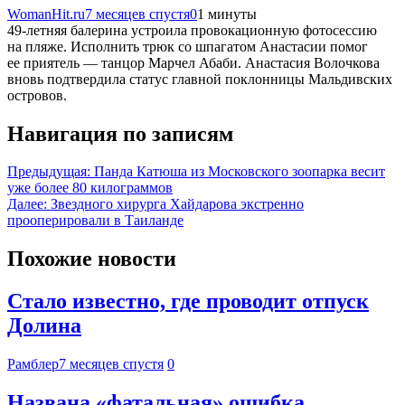
WomanHit.ru
7 месяцев спустя
0
1 минуты
49-летняя балерина устроила провокационную фотосессию
на пляже. Исполнить трюк со шпагатом Анастасии помог
ее приятель — танцор Марчел Абаби. Анастасия Волочкова
вновь подтвердила статус главной поклонницы Мальдивских
островов.
Навигация по записям
Предыдущая:
Панда Катюша из Московского зоопарка весит
уже более 80 килограммов
Далее:
Звездного хирурга Хайдарова экстренно
прооперировали в Таиланде
Похожие новости
Стало известно, где проводит отпуск
Долина
Рамблер
7 месяцев спустя
0
Названа «фатальная» ошибка