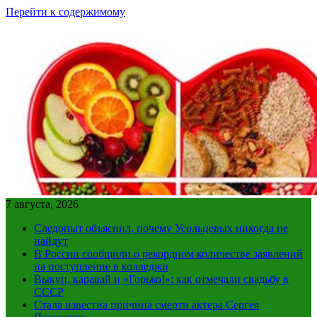
Перейти к содержимому
7 августа, 2026
Следопыт объяснил, почему Усольцевых никогда не
найдут
В России сообщили о рекордном количестве заявлений
на поступление в колледжи
Выкуп, каравай и «Горько!»: как отмечали свадьбу в
СССР
Стала известна причина смерти актера Сергея