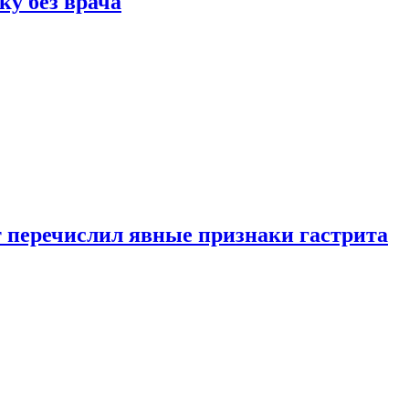
ку без врача
вт перечислил явные признаки гастрита