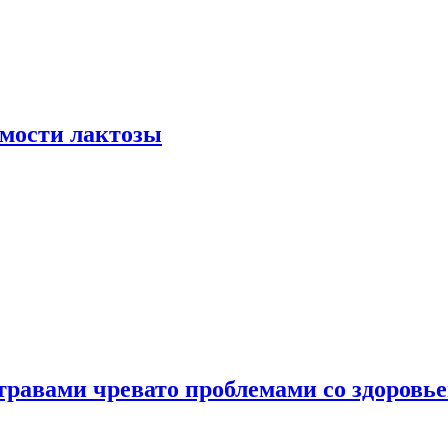
мости лактозы
травами чревато проблемами со здоровь