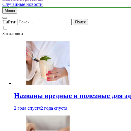
Случайные новости
Меню
Найти:
Заголовки
Названы вредные и полезные для з
2 года спустя
2 года спустя