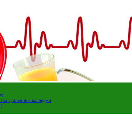
ут
а поступление в колледжи
Р