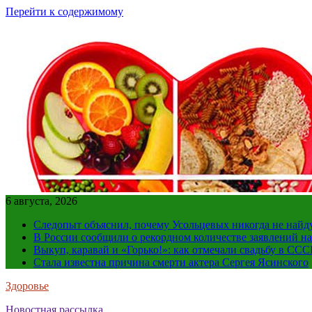
Перейти к содержимому
6 августа, 2026
Следопыт объяснил, почему Усольцевых никогда не найд
В России сообщили о рекордном количестве заявлений н
Выкуп, каравай и «Горько!»: как отмечали свадьбу в ССС
Стала известна причина смерти актера Сергея Ясинского
Здоровье
Новостная рассылка