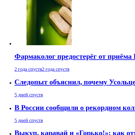
Фармаколог предостерёг от приёма 
2 года спустя
2 года спустя
Следопыт объяснил, почему Усольце
5 дней спустя
В России сообщили о рекордном кол
5 дней спустя
Выкуп, каравай и «Горько!»: как о