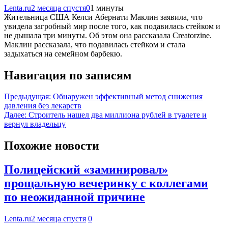
Lenta.ru
2 месяца спустя
0
1 минуты
Жительница США Келси Абернати Маклин заявила, что
увидела загробный мир после того, как подавилась стейком и
не дышала три минуты. Об этом она рассказала Creatorzine.
Маклин рассказала, что подавилась стейком и стала
задыхаться на семейном барбекю.
Навигация по записям
Предыдущая:
Обнаружен эффективный метод снижения
давления без лекарств
Далее:
Строитель нашел два миллиона рублей в туалете и
вернул владельцу
Похожие новости
Полицейский «заминировал»
прощальную вечеринку с коллегами
по неожиданной причине
Lenta.ru
2 месяца спустя
0