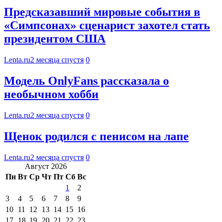
Предсказавший мировые события в
«Симпсонах» сценарист захотел стать
президентом США
Lenta.ru
2 месяца спустя
0
Модель OnlyFans рассказала о
необычном хобби
Lenta.ru
2 месяца спустя
0
Щенок родился с пенисом на лапе
Lenta.ru
2 месяца спустя
0
Август 2026
Пн
Вт
Ср
Чт
Пт
Сб
Вс
1
2
3
4
5
6
7
8
9
10
11
12
13
14
15
16
17
18
19
20
21
22
23