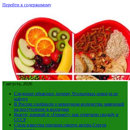
Перейти к содержимому
7 августа, 2026
Следопыт объяснил, почему Усольцевых никогда не
найдут
В России сообщили о рекордном количестве заявлений
на поступление в колледжи
Выкуп, каравай и «Горько!»: как отмечали свадьбу в
СССР
Стала известна причина смерти актера Сергея