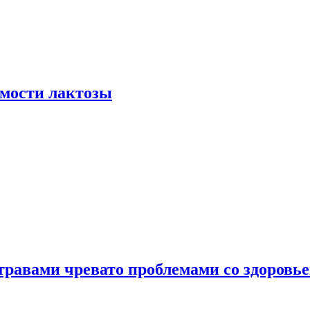
мости лактозы
травами чревато проблемами со здоровь