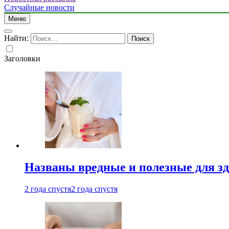
Случайные новости
Меню
Найти:
Заголовки
Названы вредные и полезные для з
2 года спустя
2 года спустя