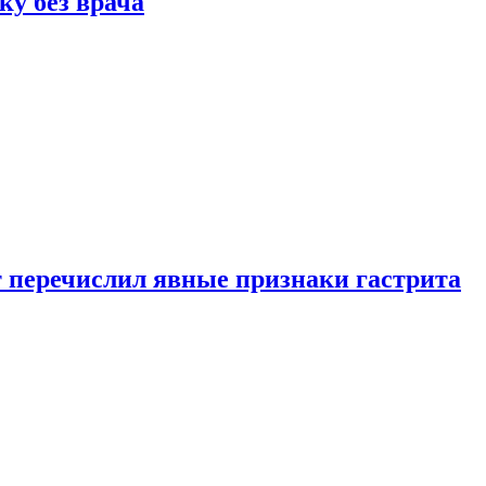
ку без врача
вт перечислил явные признаки гастрита