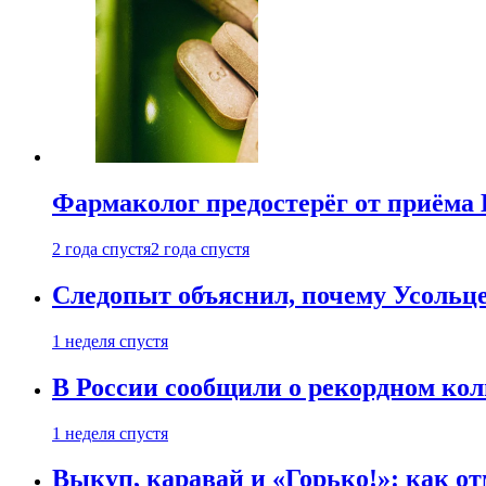
Фармаколог предостерёг от приёма 
2 года спустя
2 года спустя
Следопыт объяснил, почему Усольце
1 неделя спустя
В России сообщили о рекордном кол
1 неделя спустя
Выкуп, каравай и «Горько!»: как о