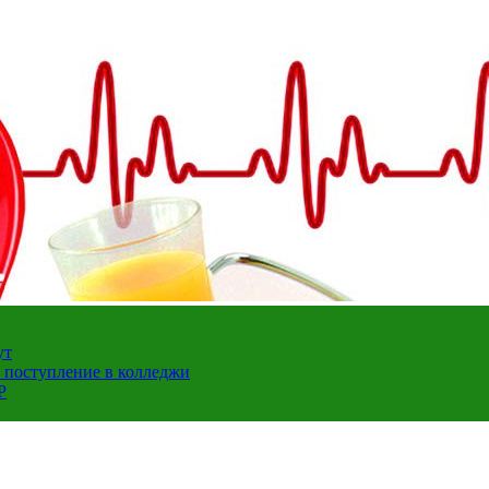
ут
а поступление в колледжи
Р