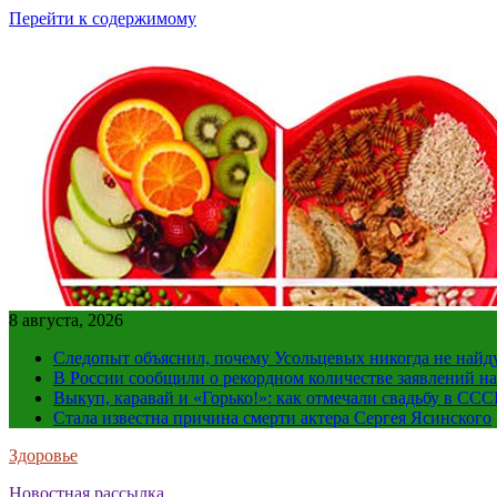
Перейти к содержимому
8 августа, 2026
Следопыт объяснил, почему Усольцевых никогда не найд
В России сообщили о рекордном количестве заявлений н
Выкуп, каравай и «Горько!»: как отмечали свадьбу в ССС
Стала известна причина смерти актера Сергея Ясинского
Здоровье
Новостная рассылка