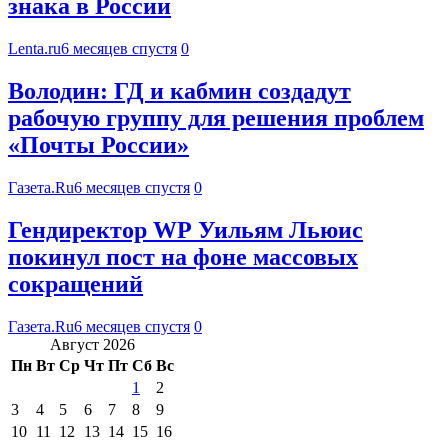
знака в России
Lenta.ru
6 месяцев спустя
0
Володин: ГД и кабмин создадут
рабочую группу для решения проблем
«Почты России»
Газета.Ru
6 месяцев спустя
0
Гендиректор WP Уильям Льюис
покинул пост на фоне массовых
сокращений
Газета.Ru
6 месяцев спустя
0
Август 2026
Пн
Вт
Ср
Чт
Пт
Сб
Вс
1
2
3
4
5
6
7
8
9
10
11
12
13
14
15
16