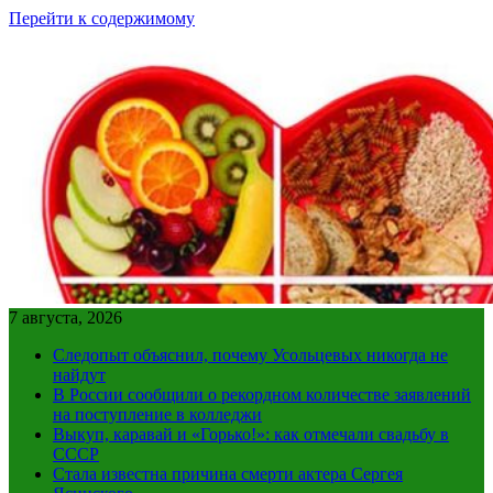
Перейти к содержимому
7 августа, 2026
Следопыт объяснил, почему Усольцевых никогда не
найдут
В России сообщили о рекордном количестве заявлений
на поступление в колледжи
Выкуп, каравай и «Горько!»: как отмечали свадьбу в
СССР
Стала известна причина смерти актера Сергея