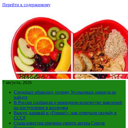
Перейти к содержимому
7 августа, 2026
Следопыт объяснил, почему Усольцевых никогда не
найдут
В России сообщили о рекордном количестве заявлений
на поступление в колледжи
Выкуп, каравай и «Горько!»: как отмечали свадьбу в
СССР
Стала известна причина смерти актера Сергея