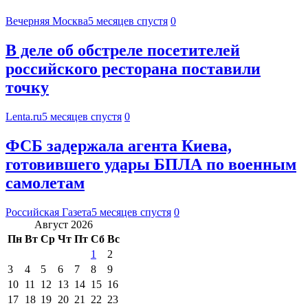
Вечерняя Москва
5 месяцев спустя
0
В деле об обстреле посетителей
российского ресторана поставили
точку
Lenta.ru
5 месяцев спустя
0
ФСБ задержала агента Киева,
готовившего удары БПЛА по военным
самолетам
Российская Газета
5 месяцев спустя
0
Август 2026
Пн
Вт
Ср
Чт
Пт
Сб
Вс
1
2
3
4
5
6
7
8
9
10
11
12
13
14
15
16
17
18
19
20
21
22
23