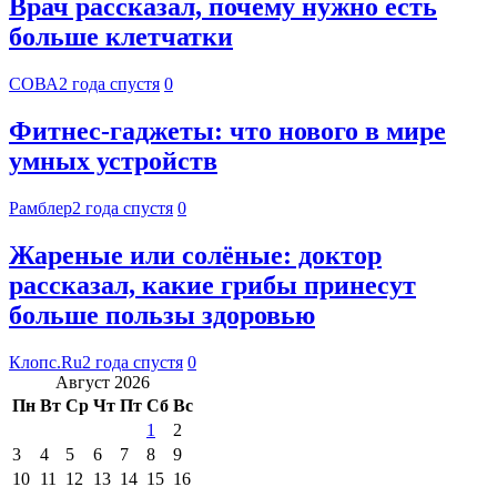
Врач рассказал, почему нужно есть
больше клетчатки
СОВА
2 года спустя
0
Фитнес-гаджеты: что нового в мире
умных устройств
Рамблер
2 года спустя
0
Жареные или солёные: доктор
рассказал, какие грибы принесут
больше пользы здоровью
Клопс.Ru
2 года спустя
0
Август 2026
Пн
Вт
Ср
Чт
Пт
Сб
Вс
1
2
3
4
5
6
7
8
9
10
11
12
13
14
15
16