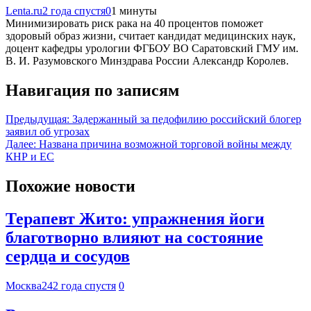
Lenta.ru
2 года спустя
0
1 минуты
Минимизировать риск рака на 40 процентов поможет
здоровый образ жизни, считает кандидат медицинских наук,
доцент кафедры урологии ФГБОУ ВО Саратовский ГМУ им.
В. И. Разумовского Минздрава России Александр Королев.
Навигация по записям
Предыдущая:
Задержанный за педофилию российский блогер
заявил об угрозах
Далее:
Названа причина возможной торговой войны между
КНР и ЕС
Похожие новости
Терапевт Жито: упражнения йоги
благотворно влияют на состояние
сердца и сосудов
Москва24
2 года спустя
0