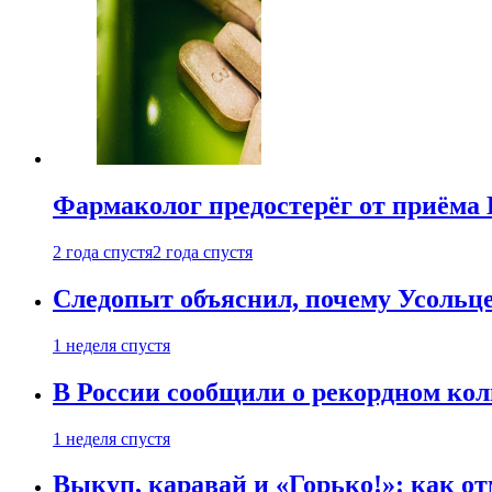
Фармаколог предостерёг от приёма 
2 года спустя
2 года спустя
Следопыт объяснил, почему Усольце
1 неделя спустя
В России сообщили о рекордном кол
1 неделя спустя
Выкуп, каравай и «Горько!»: как о