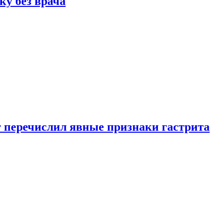
ку без врача
вт перечислил явные признаки гастрита