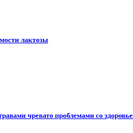
мости лактозы
травами чревато проблемами со здоровь