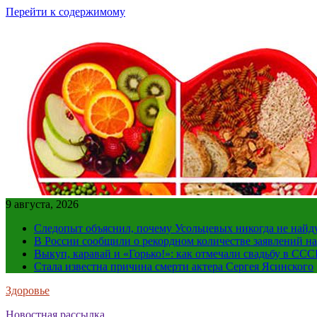
Перейти к содержимому
9 августа, 2026
Следопыт объяснил, почему Усольцевых никогда не найд
В России сообщили о рекордном количестве заявлений н
Выкуп, каравай и «Горько!»: как отмечали свадьбу в ССС
Стала известна причина смерти актера Сергея Ясинского
Здоровье
Новостная рассылка