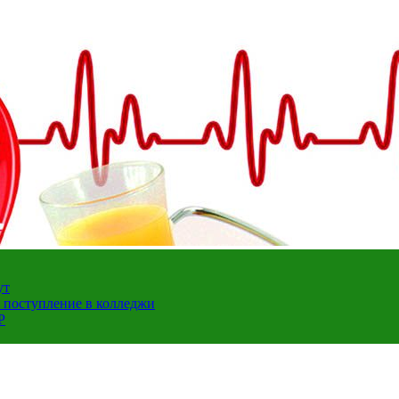
ут
а поступление в колледжи
Р