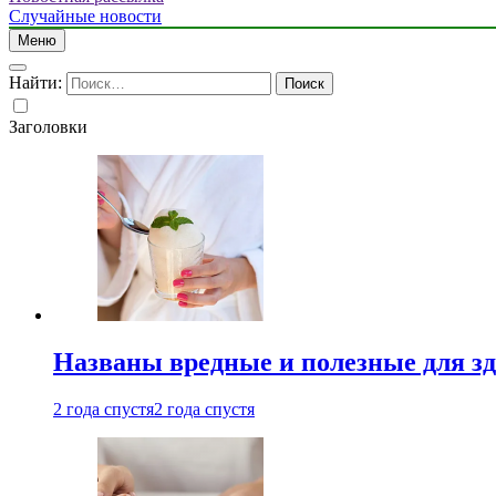
Случайные новости
Меню
Найти:
Заголовки
Названы вредные и полезные для з
2 года спустя
2 года спустя