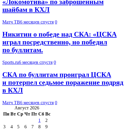
«Локомотива» по заброшенным
шайбам в КХЛ
Матч ТВ
6 месяцев спустя
0
Никитин о победе над СКА: «ЦСКА
играл посредственно, но победил
по буллитам.
Sports.ru
6 месяцев спустя
0
СКА по буллитам проиграл ЦСКА
и потерпел седьмое поражение подряд
в КХЛ
Матч ТВ
6 месяцев спустя
0
Август 2026
Пн
Вт
Ср
Чт
Пт
Сб
Вс
1
2
3
4
5
6
7
8
9