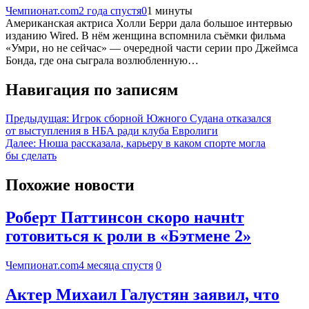
Чемпионат.com
2 года спустя
0
1 минуты
Американская актриса Холли Берри дала большое интервью
изданию Wired. В нём женщина вспомнила съёмки фильма
«Умри, но не сейчас» — очередной части серии про Джеймса
Бонда, где она сыграла возлюбленную…
Навигация по записям
Предыдущая:
Игрок сборной Южного Судана отказался
от выступления в НБА ради клуба Евролиги
Далее:
Нюша рассказала, карьеру в каком спорте могла
бы сделать
Похожие новости
Роберт Паттинсон скоро начнtт
готовиться к роли в «Бэтмене 2»
Чемпионат.com
4 месяца спустя
0
Актер Михаил Галустян заявил, что