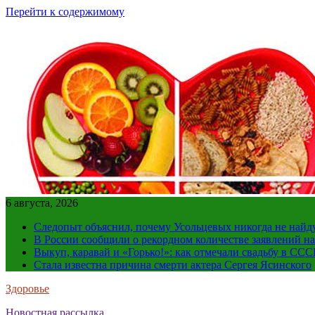
Перейти к содержимому
6 августа, 2026
Следопыт объяснил, почему Усольцевых никогда не найд
В России сообщили о рекордном количестве заявлений н
Выкуп, каравай и «Горько!»: как отмечали свадьбу в ССС
Стала известна причина смерти актера Сергея Ясинского
Здоровье
Новостная рассылка