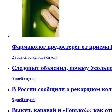
Фармаколог предостерёг от приёма 
2 года спустя
2 года спустя
Следопыт объяснил, почему Усольце
5 дней спустя
В России сообщили о рекордном кол
5 дней спустя
Выкуп, каравай и «Горько!»: как о