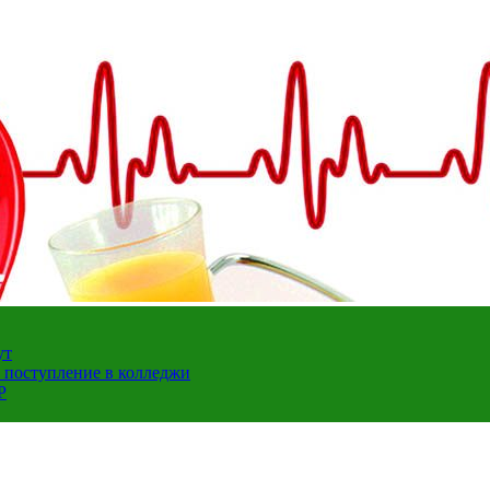
ут
а поступление в колледжи
Р