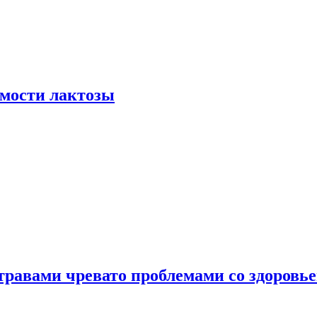
мости лактозы
травами чревато проблемами со здоровь