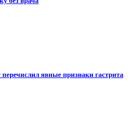
ку без врача
вт перечислил явные признаки гастрита