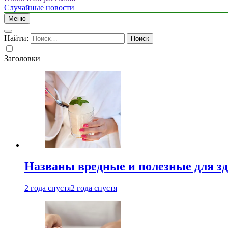
Случайные новости
Меню
Найти:
Заголовки
Названы вредные и полезные для з
2 года спустя
2 года спустя