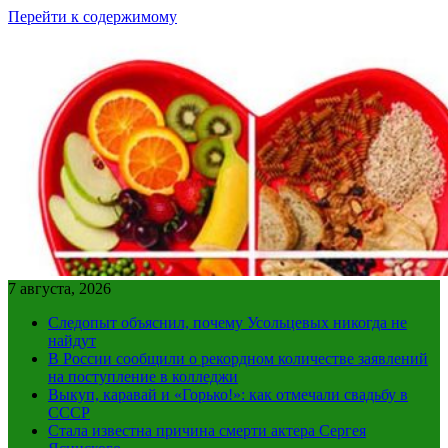
Перейти к содержимому
7 августа, 2026
Следопыт объяснил, почему Усольцевых никогда не
найдут
В России сообщили о рекордном количестве заявлений
на поступление в колледжи
Выкуп, каравай и «Горько!»: как отмечали свадьбу в
СССР
Стала известна причина смерти актера Сергея