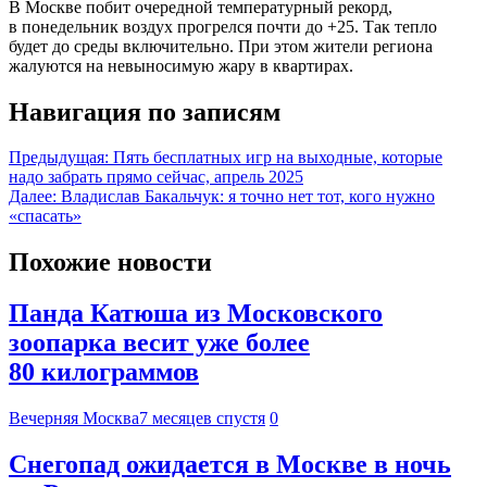
В Москве побит очередной температурный рекорд,
в понедельник воздух прогрелся почти до +25. Так тепло
будет до среды включительно. При этом жители региона
жалуются на невыносимую жару в квартирах.
Навигация по записям
Предыдущая:
Пять бесплатных игр на выходные, которые
надо забрать прямо сейчас, апрель 2025
Далее:
Владислав Бакальчук: я точно нет тот, кого нужно
«спасать»
Похожие новости
Панда Катюша из Московского
зоопарка весит уже более
80 килограммов
Вечерняя Москва
7 месяцев спустя
0
Снегопад ожидается в Москве в ночь