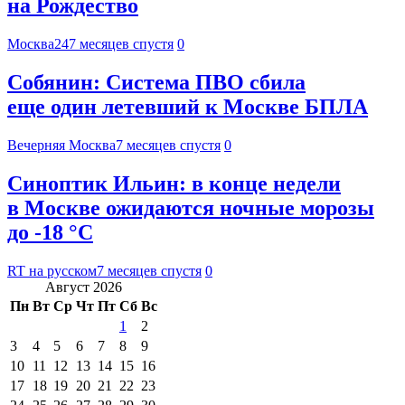
на Рождество
Москва24
7 месяцев спустя
0
Собянин: Система ПВО сбила
еще один летевший к Москве БПЛА
Вечерняя Москва
7 месяцев спустя
0
Синоптик Ильин: в конце недели
в Москве ожидаются ночные морозы
до -18 °С
RT на русском
7 месяцев спустя
0
Август 2026
Пн
Вт
Ср
Чт
Пт
Сб
Вс
1
2
3
4
5
6
7
8
9
10
11
12
13
14
15
16
17
18
19
20
21
22
23