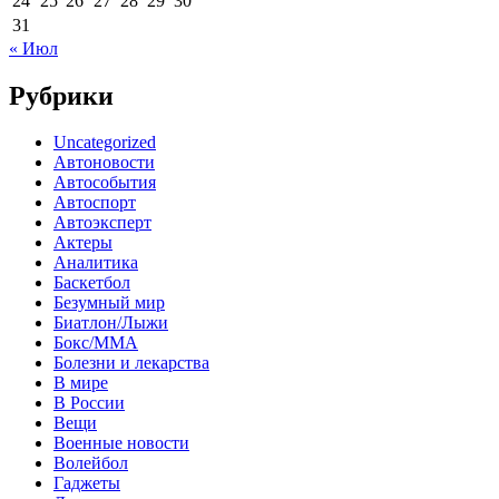
24
25
26
27
28
29
30
31
« Июл
Рубрики
Uncategorized
Автоновости
Автособытия
Автоспорт
Автоэксперт
Актеры
Аналитика
Баскетбол
Безумный мир
Биатлон/Лыжи
Бокс/MMA
Болезни и лекарства
В мире
В России
Вещи
Военные новости
Волейбол
Гаджеты