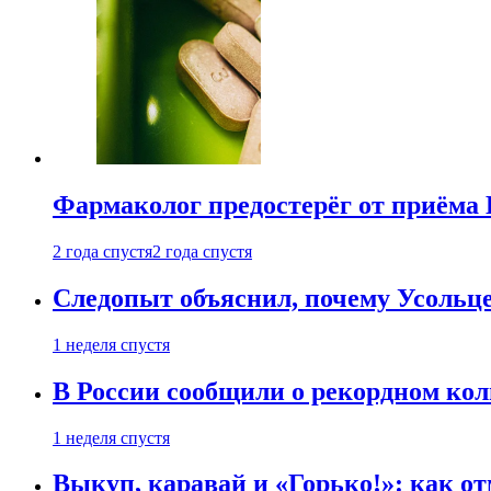
Фармаколог предостерёг от приёма 
2 года спустя
2 года спустя
Следопыт объяснил, почему Усольце
1 неделя спустя
В России сообщили о рекордном кол
1 неделя спустя
Выкуп, каравай и «Горько!»: как о