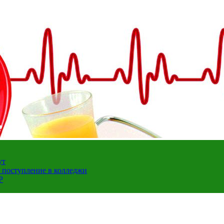
ут
а поступление в колледжи
Р