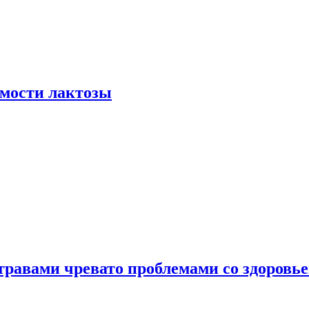
мости лактозы
травами чревато проблемами со здоровь