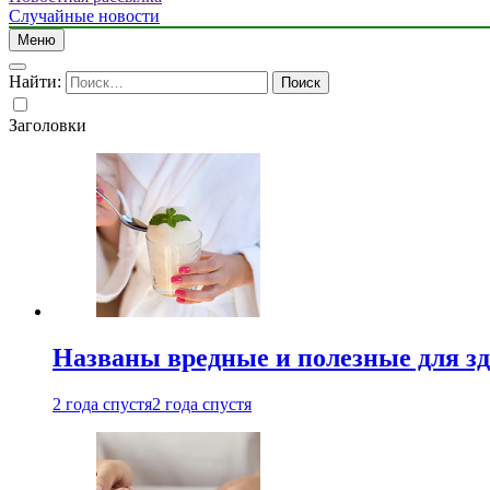
Случайные новости
Меню
Найти:
Заголовки
Названы вредные и полезные для з
2 года спустя
2 года спустя