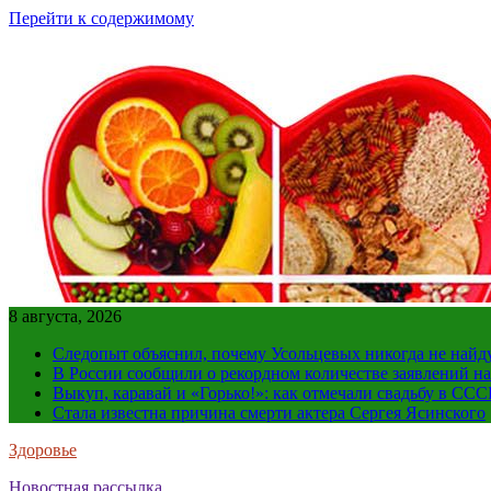
Перейти к содержимому
8 августа, 2026
Следопыт объяснил, почему Усольцевых никогда не найд
В России сообщили о рекордном количестве заявлений н
Выкуп, каравай и «Горько!»: как отмечали свадьбу в ССС
Стала известна причина смерти актера Сергея Ясинского
Здоровье
Новостная рассылка