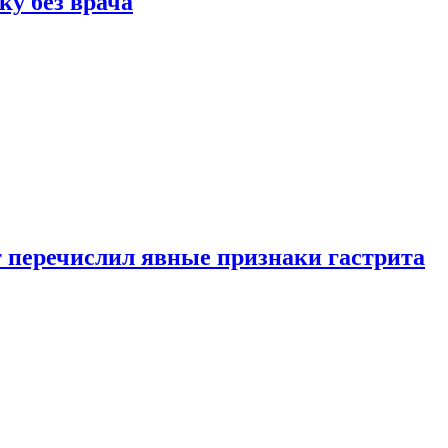
ку без врача
вт перечислил явные признаки гастрита