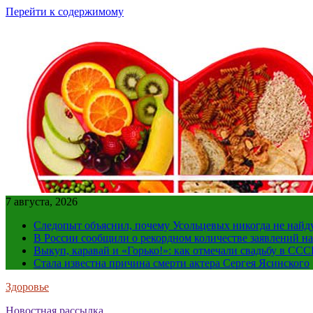
Перейти к содержимому
7 августа, 2026
Следопыт объяснил, почему Усольцевых никогда не найд
В России сообщили о рекордном количестве заявлений н
Выкуп, каравай и «Горько!»: как отмечали свадьбу в ССС
Стала известна причина смерти актера Сергея Ясинского
Здоровье
Новостная рассылка