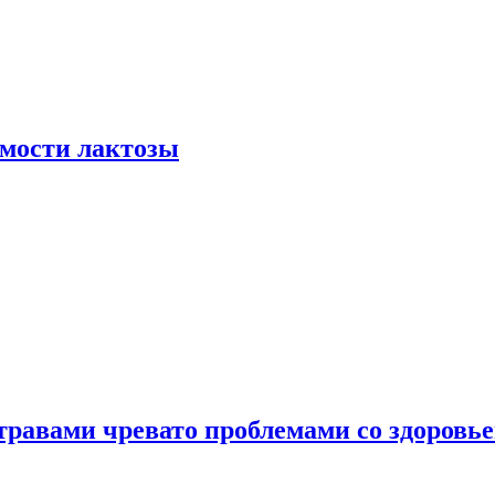
мости лактозы
травами чревато проблемами со здоровь