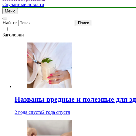
Случайные новости
Меню
Найти:
Заголовки
Названы вредные и полезные для з
2 года спустя
2 года спустя