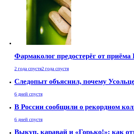
Фармаколог предостерёг от приёма 
2 года спустя
2 года спустя
Следопыт объяснил, почему Усольце
6 дней спустя
В России сообщили о рекордном кол
6 дней спустя
Выкуп, каравай и «Горько!»: как о