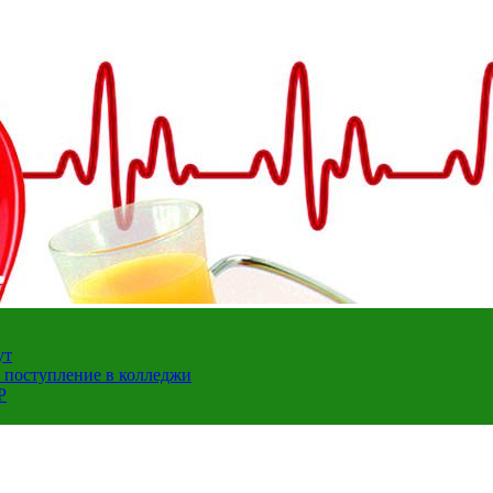
ут
а поступление в колледжи
Р