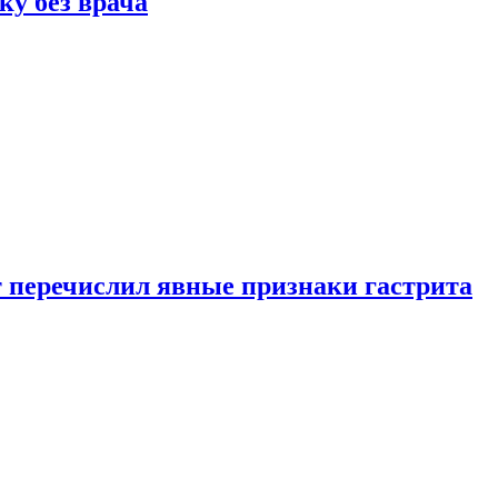
ку без врача
вт перечислил явные признаки гастрита