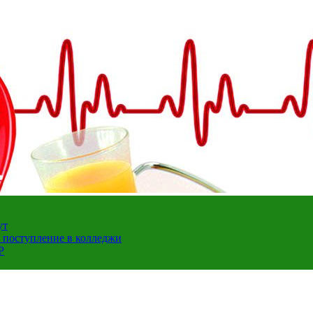
ут
а поступление в колледжи
Р