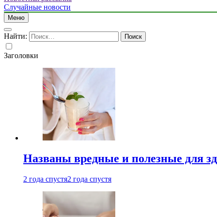
Случайные новости
Меню
Найти:
Заголовки
Названы вредные и полезные для з
2 года спустя
2 года спустя