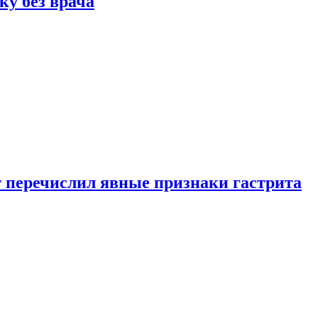
ку без врача
вт перечислил явные признаки гастрита