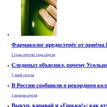
Фармаколог предостерёг от приёма 
2 года спустя
2 года спустя
Следопыт объяснил, почему Усольце
7 дней спустя
В России сообщили о рекордном кол
1 неделя спустя
Выкуп, каравай и «Горько!»: как о