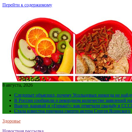
Перейти к содержимому
8 августа, 2026
Следопыт объяснил, почему Усольцевых никогда не найд
В России сообщили о рекордном количестве заявлений н
Выкуп, каравай и «Горько!»: как отмечали свадьбу в ССС
Стала известна причина смерти актера Сергея Ясинского
Здоровье
Новостная рассылка