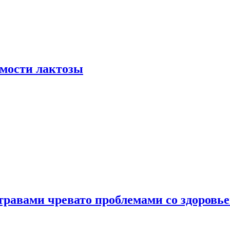
мости лактозы
травами чревато проблемами со здоровь