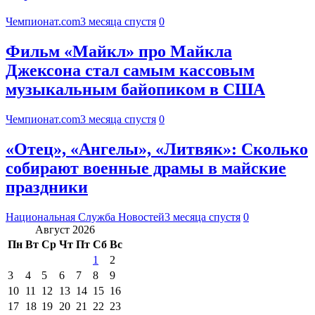
Чемпионат.com
3 месяца спустя
0
Фильм «Майкл» про Майкла
Джексона стал самым кассовым
музыкальным байопиком в США
Чемпионат.com
3 месяца спустя
0
«Отец», «Ангелы», «Литвяк»: Сколько
собирают военные драмы в майские
праздники
Национальная Служба Новостей
3 месяца спустя
0
Август 2026
Пн
Вт
Ср
Чт
Пт
Сб
Вс
1
2
3
4
5
6
7
8
9
10
11
12
13
14
15
16
17
18
19
20
21
22
23