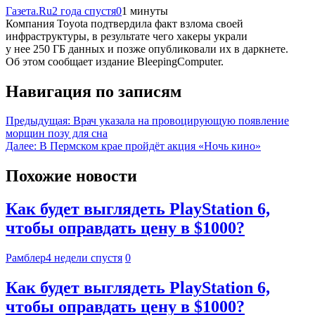
Газета.Ru
2 года спустя
0
1 минуты
Компания Toyota подтвердила факт взлома своей
инфраструктуры, в результате чего хакеры украли
у нее 250 ГБ данных и позже опубликовали их в даркнете.
Об этом сообщает издание BleepingComputer.
Навигация по записям
Предыдущая:
Врач указала на провоцирующую появление
морщин позу для сна
Далее:
В Пермском крае пройдёт акция «Ночь кино»
Похожие новости
Как будет выглядеть PlayStation 6,
чтобы оправдать цену в $1000?
Рамблер
4 недели спустя
0
Как будет выглядеть PlayStation 6,
чтобы оправдать цену в $1000?