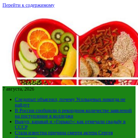
Перейти к содержимому
7 августа, 2026
Следопыт объяснил, почему Усольцевых никогда не
найдут
В России сообщили о рекордном количестве заявлений
на поступление в колледжи
Выкуп, каравай и «Горько!»: как отмечали свадьбу в
СССР
Стала известна причина смерти актера Сергея