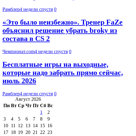
Рамблер
4 недели спустя
0
«Это было неизбежно». Тренер FaZe
объяснил решение убрать broky из
состава в CS 2
Чемпионат.com
4 недели спустя
0
Бесплатные игры на выходные,
которые надо забрать прямо сейчас,
июль 2026
Рамблер
4 недели спустя
0
Август 2026
Пн
Вт
Ср
Чт
Пт
Сб
Вс
1
2
3
4
5
6
7
8
9
10
11
12
13
14
15
16
17
18
19
20
21
22
23