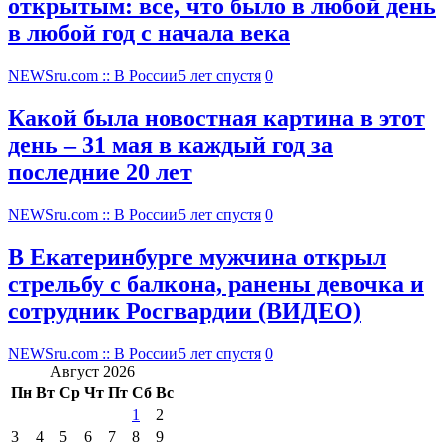
открытым: все, что было в любой день
в любой год с начала века
NEWSru.com :: В России
5 лет спустя
0
Какой была новостная картина в этот
день – 31 мая в каждый год за
последние 20 лет
NEWSru.com :: В России
5 лет спустя
0
В Екатеринбурге мужчина открыл
стрельбу с балкона, ранены девочка и
сотрудник Росгвардии (ВИДЕО)
NEWSru.com :: В России
5 лет спустя
0
Август 2026
Пн
Вт
Ср
Чт
Пт
Сб
Вс
1
2
3
4
5
6
7
8
9