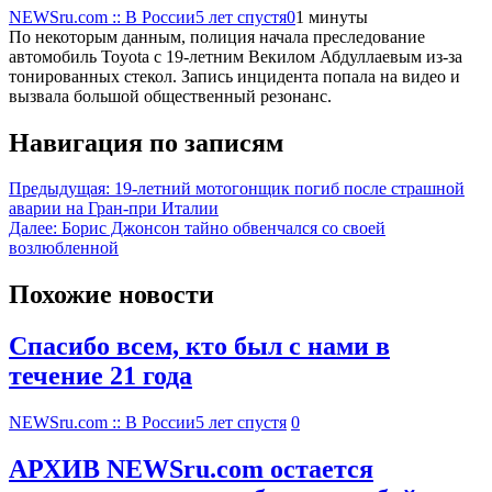
NEWSru.com :: В России
5 лет спустя
0
1 минуты
По некоторым данным, полиция начала преследование
автомобиль Toyota с 19-летним Векилом Абдуллаевым из-за
тонированных стекол. Запись инцидента попала на видео и
вызвала большой общественный резонанс.
Навигация по записям
Предыдущая:
19-летний мотогонщик погиб после страшной
аварии на Гран-при Италии
Далее:
Борис Джонсон тайно обвенчался со своей
возлюбленной
Похожие новости
Спасибо всем, кто был с нами в
течение 21 года
NEWSru.com :: В России
5 лет спустя
0
АРХИВ NEWSru.com остается