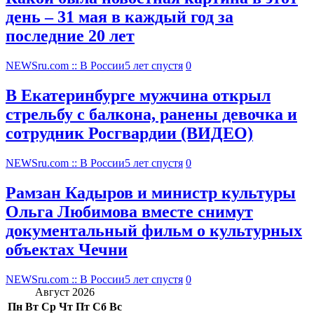
день – 31 мая в каждый год за
последние 20 лет
NEWSru.com :: В России
5 лет спустя
0
В Екатеринбурге мужчина открыл
стрельбу с балкона, ранены девочка и
сотрудник Росгвардии (ВИДЕО)
NEWSru.com :: В России
5 лет спустя
0
Рамзан Кадыров и министр культуры
Ольга Любимова вместе снимут
документальный фильм о культурных
объектах Чечни
NEWSru.com :: В России
5 лет спустя
0
Август 2026
Пн
Вт
Ср
Чт
Пт
Сб
Вс