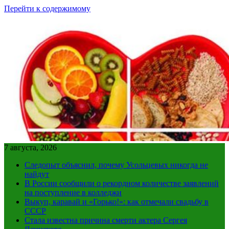
Перейти к содержимому
7 августа, 2026
Следопыт объяснил, почему Усольцевых никогда не
найдут
В России сообщили о рекордном количестве заявлений
на поступление в колледжи
Выкуп, каравай и «Горько!»: как отмечали свадьбу в
СССР
Стала известна причина смерти актера Сергея