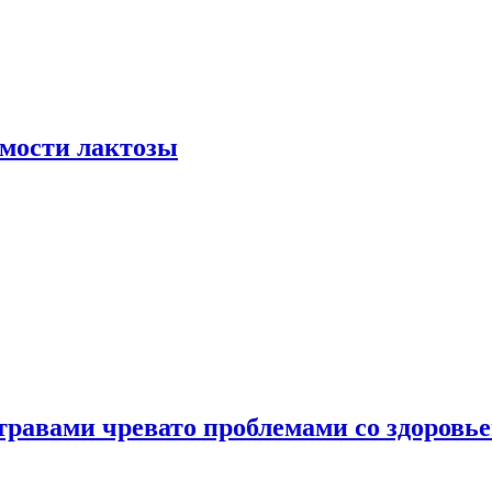
мости лактозы
травами чревато проблемами со здоровь