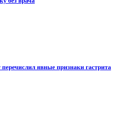
ку без врача
вт перечислил явные признаки гастрита