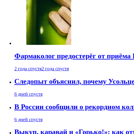
Фармаколог предостерёг от приёма 
2 года спустя
2 года спустя
Следопыт объяснил, почему Усольце
6 дней спустя
В России сообщили о рекордном кол
6 дней спустя
Выкуп, каравай и «Горько!»: как о