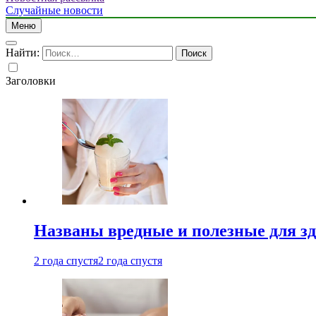
Случайные новости
Меню
Найти:
Заголовки
Названы вредные и полезные для з
2 года спустя
2 года спустя