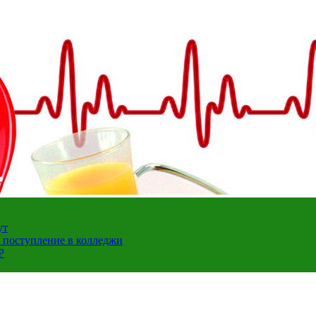
ут
а поступление в колледжи
Р