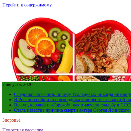
Перейти к содержимому
7 августа, 2026
Следопыт объяснил, почему Усольцевых никогда не найд
В России сообщили о рекордном количестве заявлений н
Выкуп, каравай и «Горько!»: как отмечали свадьбу в ССС
Стала известна причина смерти актера Сергея Ясинского
Здоровье
Новостная рассылка