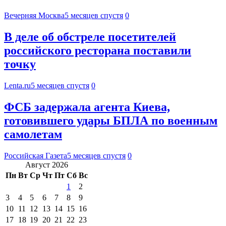
Вечерняя Москва
5 месяцев спустя
0
В деле об обстреле посетителей
российского ресторана поставили
точку
Lenta.ru
5 месяцев спустя
0
ФСБ задержала агента Киева,
готовившего удары БПЛА по военным
самолетам
Российская Газета
5 месяцев спустя
0
Август 2026
Пн
Вт
Ср
Чт
Пт
Сб
Вс
1
2
3
4
5
6
7
8
9
10
11
12
13
14
15
16
17
18
19
20
21
22
23