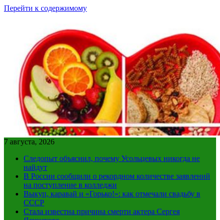
Перейти к содержимому
7 августа, 2026
Следопыт объяснил, почему Усольцевых никогда не
найдут
В России сообщили о рекордном количестве заявлений
на поступление в колледжи
Выкуп, каравай и «Горько!»: как отмечали свадьбу в
СССР
Стала известна причина смерти актера Сергея