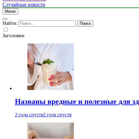
Случайные новости
Меню
Найти:
Заголовки
Названы вредные и полезные для з
2 года спустя
2 года спустя