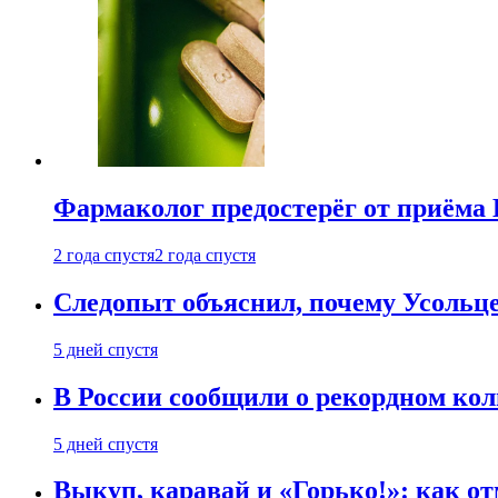
Фармаколог предостерёг от приёма 
2 года спустя
2 года спустя
Следопыт объяснил, почему Усольце
5 дней спустя
В России сообщили о рекордном кол
5 дней спустя
Выкуп, каравай и «Горько!»: как о