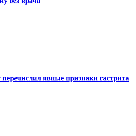
ку без врача
вт перечислил явные признаки гастрита