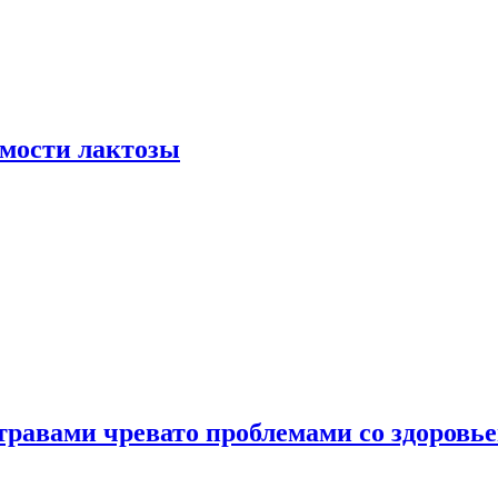
мости лактозы
травами чревато проблемами со здоровь