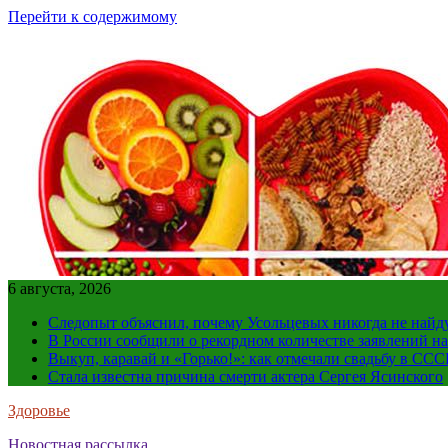
Перейти к содержимому
6 августа, 2026
Следопыт объяснил, почему Усольцевых никогда не найд
В России сообщили о рекордном количестве заявлений н
Выкуп, каравай и «Горько!»: как отмечали свадьбу в ССС
Стала известна причина смерти актера Сергея Ясинского
Здоровье
Новостная рассылка