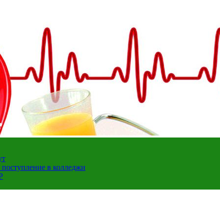
ут
а поступление в колледжи
Р