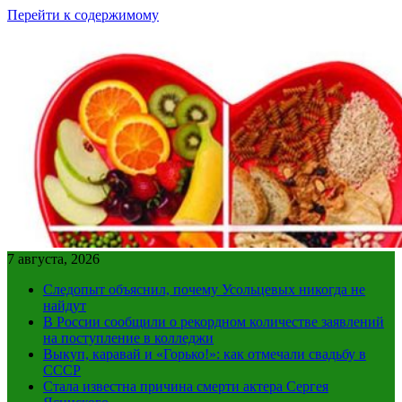
Перейти к содержимому
7 августа, 2026
Следопыт объяснил, почему Усольцевых никогда не
найдут
В России сообщили о рекордном количестве заявлений
на поступление в колледжи
Выкуп, каравай и «Горько!»: как отмечали свадьбу в
СССР
Стала известна причина смерти актера Сергея