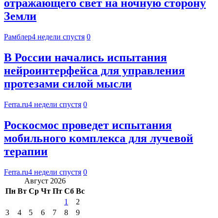
отражающего свет на ночную сторону
Земли
Рамблер
4 недели спустя
0
В России начались испытания
нейроинтерфейса для управления
протезами силой мысли
Ferra.ru
4 недели спустя
0
Роскосмос проведет испытания
мобильного комплекса для лучевой
терапии
Ferra.ru
4 недели спустя
0
Август 2026
Пн
Вт
Ср
Чт
Пт
Сб
Вс
1
2
3
4
5
6
7
8
9