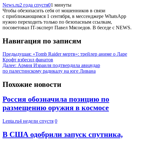
News.ru
2 года спустя
0
1 минуты
Чтобы обезопасить себя от мошенников в связи
с приближающимся 1 сентября, в мессенджере WhatsApp
нужно переходить только по безопасным ссылкам,
посоветовал IT-эксперт Павел Мясоедов. В беседе с NEWS.
Навигация по записям
Предыдущая:
«Tomb Raider мертв»: трейлер аниме о Ларе
Крофт взбесил фанатов
Далее:
Армия Израиля подтвердила авиаудар
по палестинскому радикалу на юге Ливана
Похожие новости
Россия обозначила позицию по
размещению оружия в космосе
Lenta.ru
4 недели спустя
0
В США одобрили запуск спутника,