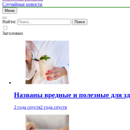
Случайные новости
Меню
Найти:
Заголовки
Названы вредные и полезные для з
2 года спустя
2 года спустя