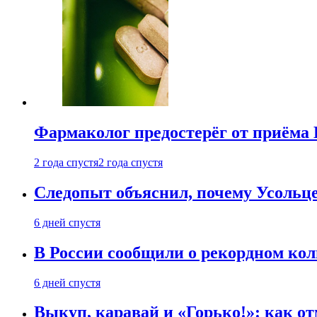
Фармаколог предостерёг от приёма 
2 года спустя
2 года спустя
Следопыт объяснил, почему Усольце
6 дней спустя
В России сообщили о рекордном кол
6 дней спустя
Выкуп, каравай и «Горько!»: как о