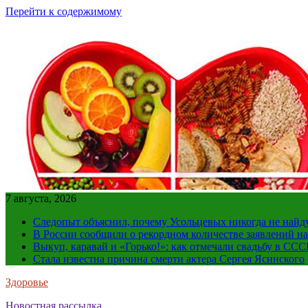
Перейти к содержимому
7 августа, 2026
Следопыт объяснил, почему Усольцевых никогда не найд
В России сообщили о рекордном количестве заявлений н
Выкуп, каравай и «Горько!»: как отмечали свадьбу в ССС
Стала известна причина смерти актера Сергея Ясинского
Здоровье
Новостная рассылка