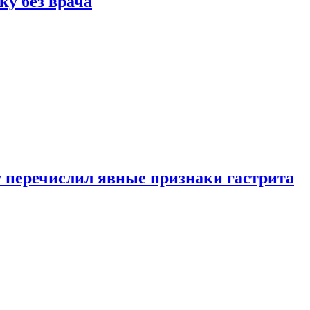
ку без врача
вт перечислил явные признаки гастрита