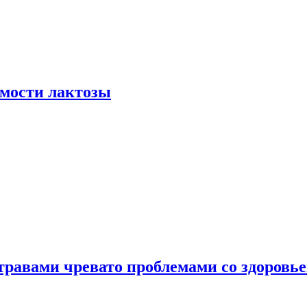
мости лактозы
травами чревато проблемами со здоровь