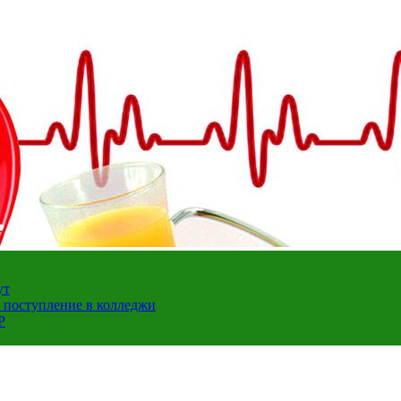
ут
а поступление в колледжи
Р