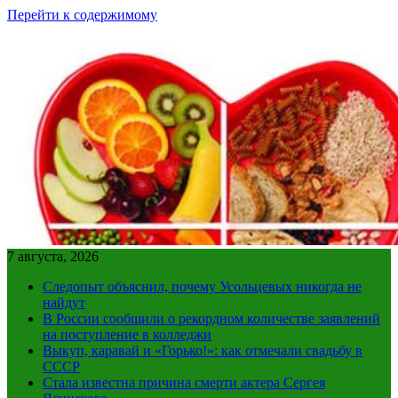
Перейти к содержимому
7 августа, 2026
Следопыт объяснил, почему Усольцевых никогда не
найдут
В России сообщили о рекордном количестве заявлений
на поступление в колледжи
Выкуп, каравай и «Горько!»: как отмечали свадьбу в
СССР
Стала известна причина смерти актера Сергея