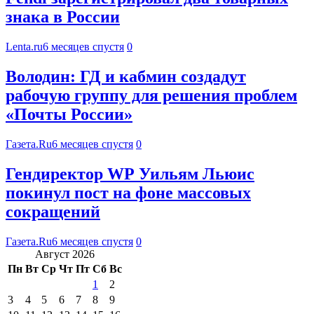
знака в России
Lenta.ru
6 месяцев спустя
0
Володин: ГД и кабмин создадут
рабочую группу для решения проблем
«Почты России»
Газета.Ru
6 месяцев спустя
0
Гендиректор WP Уильям Льюис
покинул пост на фоне массовых
сокращений
Газета.Ru
6 месяцев спустя
0
Август 2026
Пн
Вт
Ср
Чт
Пт
Сб
Вс
1
2
3
4
5
6
7
8
9