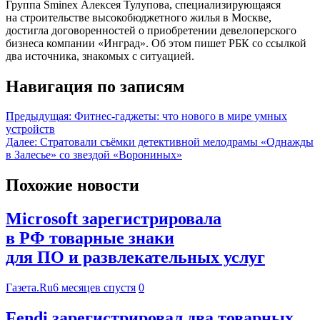
Группа Sminex Алексея Тулупова, специализирующаяся
на строительстве высокобюджетного жилья в Москве,
достигла договоренностей о приобретении девелоперского
бизнеса компании «Инград». Об этом пишет РБК со ссылкой
два источника, знакомых с ситуацией.
Навигация по записям
Предыдущая:
Фитнес-гаджеты: что нового в мире умных
устройств
Далее:
Стратовали съёмки детективной мелодрамы «Однажды
в Залесье» со звездой «Ворониных»
Похожие новости
Microsoft зарегистрировала
в РФ товарные знаки
для ПО и развлекательных услуг
Газета.Ru
6 месяцев спустя
0
Fendi зарегистрировал два товарных