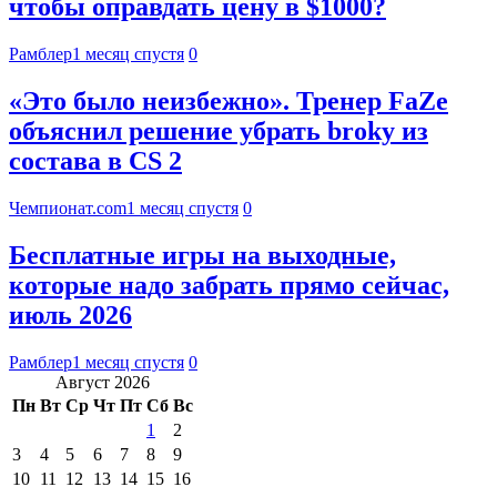
чтобы оправдать цену в $1000?
Рамблер
1 месяц спустя
0
«Это было неизбежно». Тренер FaZe
объяснил решение убрать broky из
состава в CS 2
Чемпионат.com
1 месяц спустя
0
Бесплатные игры на выходные,
которые надо забрать прямо сейчас,
июль 2026
Рамблер
1 месяц спустя
0
Август 2026
Пн
Вт
Ср
Чт
Пт
Сб
Вс
1
2
3
4
5
6
7
8
9
10
11
12
13
14
15
16