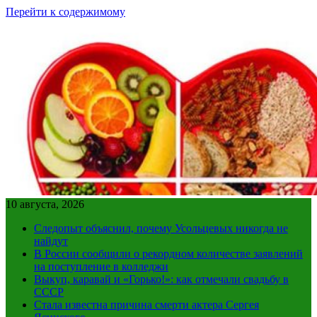
Перейти к содержимому
10 августа, 2026
Следопыт объяснил, почему Усольцевых никогда не
найдут
В России сообщили о рекордном количестве заявлений
на поступление в колледжи
Выкуп, каравай и «Горько!»: как отмечали свадьбу в
СССР
Стала известна причина смерти актера Сергея