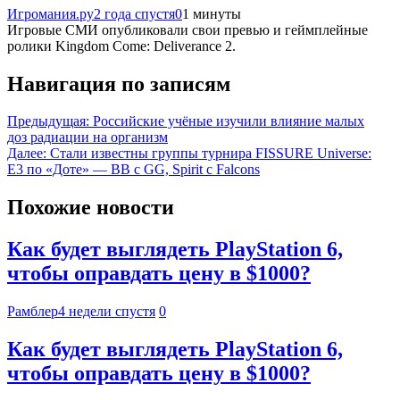
Игромания.ру
2 года спустя
0
1 минуты
Игровые СМИ опубликовали свои превью и геймплейные
ролики Kingdom Come: Deliverance 2.
Навигация по записям
Предыдущая:
Российские учёные изучили влияние малых
доз радиации на организм
Далее:
Стали известны группы турнира FISSURE Universe:
E3 по «Доте» — BB с GG, Spirit с Falcons
Похожие новости
Как будет выглядеть PlayStation 6,
чтобы оправдать цену в $1000?
Рамблер
4 недели спустя
0
Как будет выглядеть PlayStation 6,
чтобы оправдать цену в $1000?