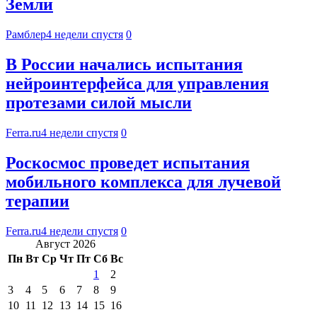
Земли
Рамблер
4 недели спустя
0
В России начались испытания
нейроинтерфейса для управления
протезами силой мысли
Ferra.ru
4 недели спустя
0
Роскосмос проведет испытания
мобильного комплекса для лучевой
терапии
Ferra.ru
4 недели спустя
0
Август 2026
Пн
Вт
Ср
Чт
Пт
Сб
Вс
1
2
3
4
5
6
7
8
9
10
11
12
13
14
15
16