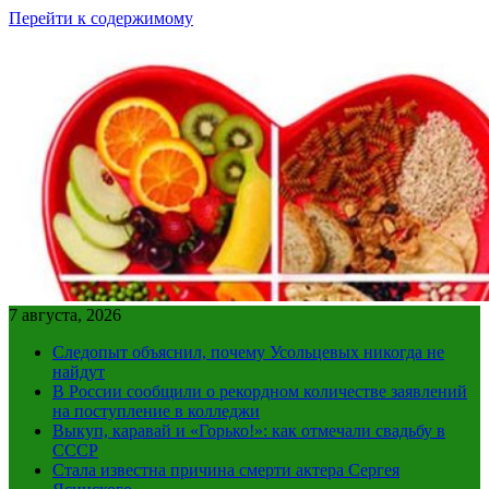
Перейти к содержимому
7 августа, 2026
Следопыт объяснил, почему Усольцевых никогда не
найдут
В России сообщили о рекордном количестве заявлений
на поступление в колледжи
Выкуп, каравай и «Горько!»: как отмечали свадьбу в
СССР
Стала известна причина смерти актера Сергея