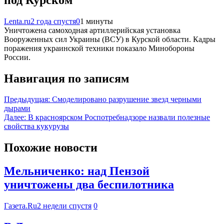
Lenta.ru
2 года спустя
0
1 минуты
Уничтожена самоходная артиллерийская установка
Вооруженных сил Украины (ВСУ) в Курской области. Кадры
поражения украинской техники показало Минобороны
России.
Навигация по записям
Предыдущая:
Смоделировано разрушение звезд черными
дырами
Далее:
В красноярском Роспотребнадзоре назвали полезные
свойства кукурузы
Похожие новости
Мельниченко: над Пензой
уничтожены два беспилотника
Газета.Ru
2 недели спустя
0