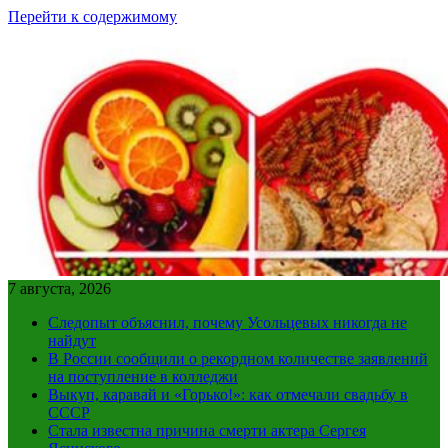
Перейти к содержимому
7 августа, 2026
Следопыт объяснил, почему Усольцевых никогда не
найдут
В России сообщили о рекордном количестве заявлений
на поступление в колледжи
Выкуп, каравай и «Горько!»: как отмечали свадьбу в
СССР
Стала известна причина смерти актера Сергея