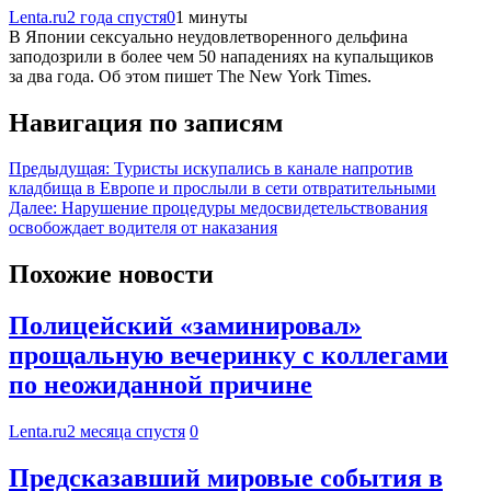
Lenta.ru
2 года спустя
0
1 минуты
В Японии сексуально неудовлетворенного дельфина
заподозрили в более чем 50 нападениях на купальщиков
за два года. Об этом пишет The New York Times.
Навигация по записям
Предыдущая:
Туристы искупались в канале напротив
кладбища в Европе и прослыли в сети отвратительными
Далее:
Нарушение процедуры медосвидетельствования
освобождает водителя от наказания
Похожие новости
Полицейский «заминировал»
прощальную вечеринку с коллегами
по неожиданной причине
Lenta.ru
2 месяца спустя
0
Предсказавший мировые события в