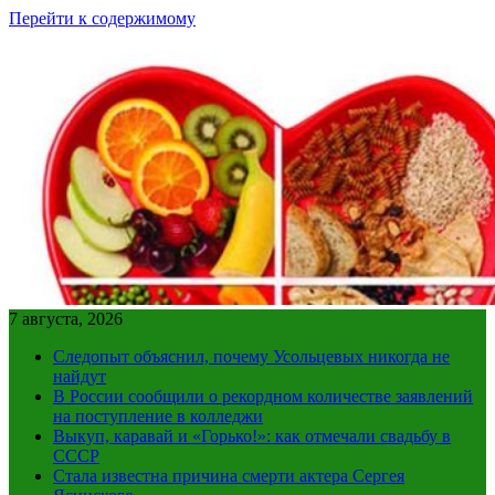
Перейти к содержимому
7 августа, 2026
Следопыт объяснил, почему Усольцевых никогда не
найдут
В России сообщили о рекордном количестве заявлений
на поступление в колледжи
Выкуп, каравай и «Горько!»: как отмечали свадьбу в
СССР
Стала известна причина смерти актера Сергея