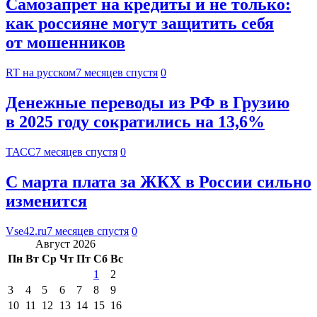
Самозапрет на кредиты и не только:
как россияне могут защитить себя
от мошенников
RT на русском
7 месяцев спустя
0
Денежные переводы из РФ в Грузию
в 2025 году сократились на 13,6%
ТАСС
7 месяцев спустя
0
С марта плата за ЖКХ в России сильно
изменится
Vse42.ru
7 месяцев спустя
0
Август 2026
Пн
Вт
Ср
Чт
Пт
Сб
Вс
1
2
3
4
5
6
7
8
9
10
11
12
13
14
15
16