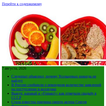
Перейти к содержимому
7 августа, 2026
Следопыт объяснил, почему Усольцевых никогда не
найдут
В России сообщили о рекордном количестве заявлений
на поступление в колледжи
Выкуп, каравай и «Горько!»: как отмечали свадьбу в
СССР
Стала известна причина смерти актера Сергея