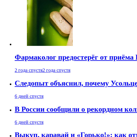
Фармаколог предостерёг от приёма 
2 года спустя
2 года спустя
Следопыт объяснил, почему Усольце
6 дней спустя
В России сообщили о рекордном кол
6 дней спустя
Выкуп, каравай и «Горько!»: как о