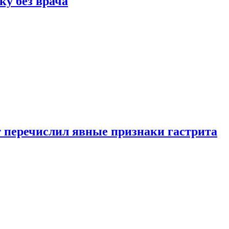
ку без врача
вт перечислил явные признаки гастрита