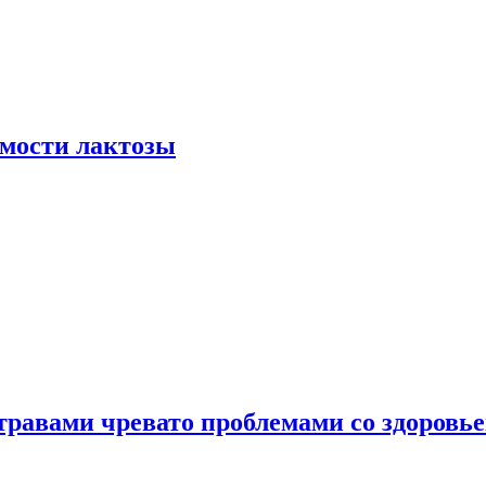
мости лактозы
травами чревато проблемами со здоровь