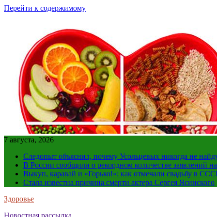
Перейти к содержимому
7 августа, 2026
Следопыт объяснил, почему Усольцевых никогда не найд
В России сообщили о рекордном количестве заявлений н
Выкуп, каравай и «Горько!»: как отмечали свадьбу в ССС
Стала известна причина смерти актера Сергея Ясинского
Здоровье
Новостная рассылка