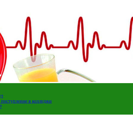
ут
а поступление в колледжи
Р