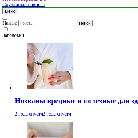
Случайные новости
Меню
Найти:
Заголовки
Названы вредные и полезные для з
2 года спустя
2 года спустя