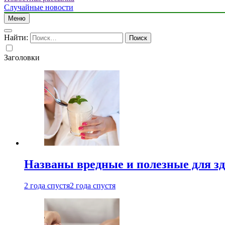
Случайные новости
Меню
Найти:
Заголовки
Названы вредные и полезные для з
2 года спустя
2 года спустя