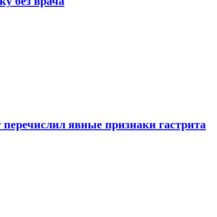
ку без врача
вт перечислил явные признаки гастрита