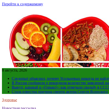
Перейти к содержимому
8 августа, 2026
Следопыт объяснил, почему Усольцевых никогда не найд
В России сообщили о рекордном количестве заявлений н
Выкуп, каравай и «Горько!»: как отмечали свадьбу в ССС
Стала известна причина смерти актера Сергея Ясинского
Здоровье
Новостная рассылка