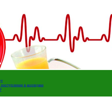
ут
а поступление в колледжи
Р