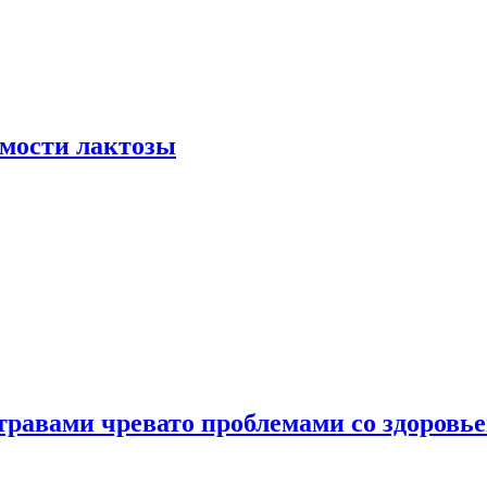
мости лактозы
травами чревато проблемами со здоровь