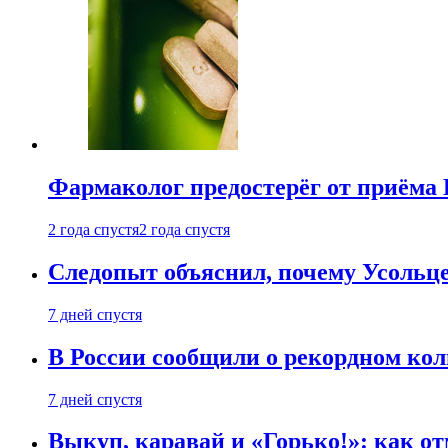
Фармаколог предостерёг от приёма 
2 года спустя
2 года спустя
Следопыт объяснил, почему Усольце
7 дней спустя
В России сообщили о рекордном кол
7 дней спустя
Выкуп, каравай и «Горько!»: как о