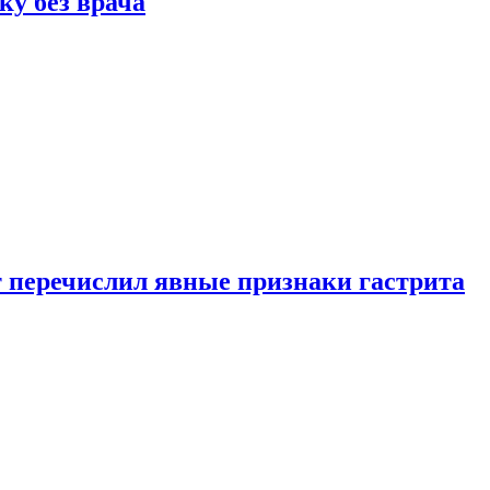
ку без врача
вт перечислил явные признаки гастрита