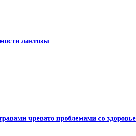
мости лактозы
травами чревато проблемами со здоровь