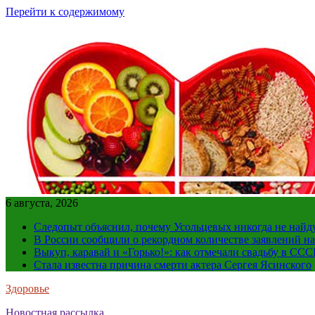
Перейти к содержимому
6 августа, 2026
Следопыт объяснил, почему Усольцевых никогда не найд
В России сообщили о рекордном количестве заявлений н
Выкуп, каравай и «Горько!»: как отмечали свадьбу в ССС
Стала известна причина смерти актера Сергея Ясинского
Здоровье
Новостная рассылка