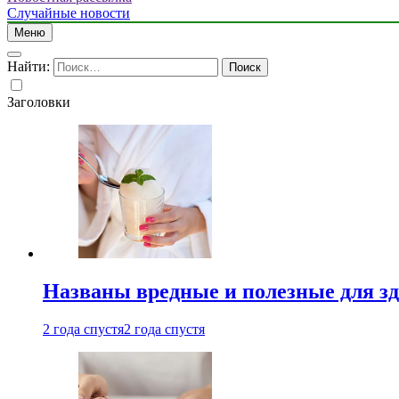
Случайные новости
Меню
Найти:
Заголовки
Названы вредные и полезные для з
2 года спустя
2 года спустя