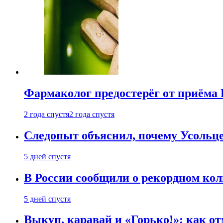
Фармаколог предостерёг от приёма 
2 года спустя
2 года спустя
Следопыт объяснил, почему Усольце
5 дней спустя
В России сообщили о рекордном кол
5 дней спустя
Выкуп, каравай и «Горько!»: как о