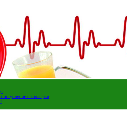
ут
а поступление в колледжи
Р