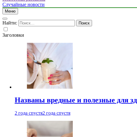
Случайные новости
Меню
Найти:
Заголовки
Названы вредные и полезные для з
2 года спустя
2 года спустя