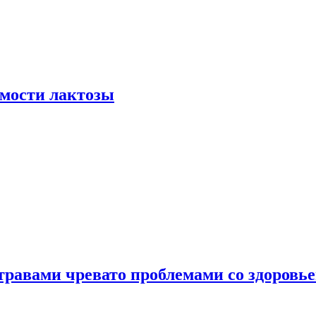
мости лактозы
травами чревато проблемами со здоровь