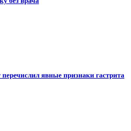
ку без врача
вт перечислил явные признаки гастрита