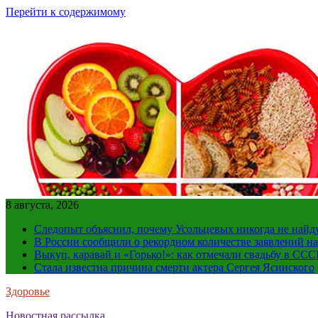
Перейти к содержимому
8 августа, 2026
Следопыт объяснил, почему Усольцевых никогда не найд
В России сообщили о рекордном количестве заявлений н
Выкуп, каравай и «Горько!»: как отмечали свадьбу в ССС
Стала известна причина смерти актера Сергея Ясинского
Здоровье
Новостная рассылка