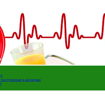
ут
а поступление в колледжи
Р