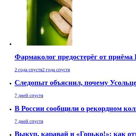
Фармаколог предостерёг от приёма 
2 года спустя
2 года спустя
Следопыт объяснил, почему Усольце
7 дней спустя
В России сообщили о рекордном кол
7 дней спустя
Выкуп, каравай и «Горько!»: как о