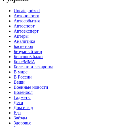
Uncategorized
Автоновости
Автособытия
Автоспорт
Автоэксперт
Актеры
Аналитика
Баскетбол
Безумный мир
Биатлон/Лыжи
Бокс/MMA
Болезни и лекарства
В мире
В России
Вещи
Военные новости
Волейбол
Гаджеты
Дети
Дом и сад
Еда
Звёзды
Здоровье