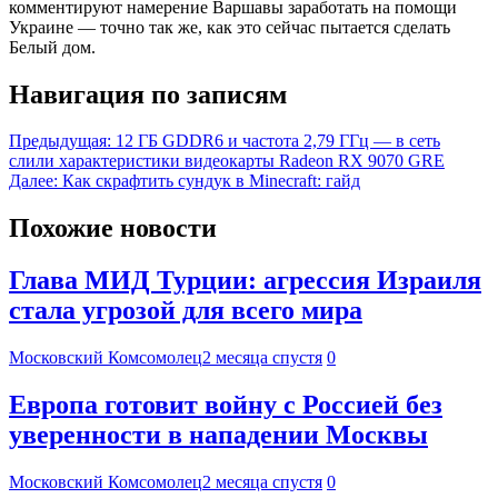
комментируют намерение Варшавы заработать на помощи
Украине — точно так же, как это сейчас пытается сделать
Белый дом.
Навигация по записям
Предыдущая:
12 ГБ GDDR6 и частота 2,79 ГГц — в сеть
слили характеристики видеокарты Radeon RX 9070 GRE
Далее:
Как скрафтить сундук в Minecraft: гайд
Похожие новости
Глава МИД Турции: агрессия Израиля
стала угрозой для всего мира
Московский Комсомолец
2 месяца спустя
0
Европа готовит войну с Россией без
уверенности в нападении Москвы
Московский Комсомолец
2 месяца спустя
0